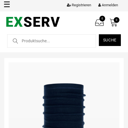
☰
Registrieren
Anmelden
0
0
SUCHE