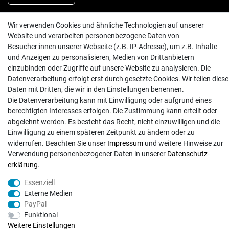
Wir verwenden Cookies und ähnliche Technologien auf unserer
INFORMATIONEN
Website und verarbeiten personenbezogene Daten von
Besucher:innen unserer Webseite (z.B. IP-Adresse), um z.B. Inhalte
Batterieentsorgung
und Anzeigen zu personalisieren, Medien von Drittanbietern
Hilfe
einzubinden oder Zugriffe auf unsere Website zu analysieren. Die
Versand
Datenverarbeitung erfolgt erst durch gesetzte Cookies. Wir teilen diese
Daten mit Dritten, die wir in den Einstellungen benennen.
Zahlungsarten
Die Datenverarbeitung kann mit Einwilligung oder aufgrund eines
Kontakt
berechtigten Interesses erfolgen. Die Zustimmung kann erteilt oder
abgelehnt werden. Es besteht das Recht, nicht einzuwilligen und die
Einwilligung zu einem späteren Zeitpunkt zu ändern oder zu
widerrufen. Beachten Sie unser
Impressum
und weitere Hinweise zur
Verwendung personenbezogener Daten in unserer
Daten­schutz­
© Copyright 2026 | Alle Rechte vorbehalten. - Exserv | Realisation
colornativ /
erklärung
.
Essenziell
Externe Medien
PayPal
Funktional
Weitere Einstellungen