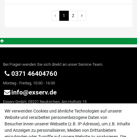
1
2
Bei Fragen wenden Sie sich direkt an unser Service-Team.
0371 46404760
Montag - Freitag, 10:00 - 16:00
info@exserv.de
Exserv GmbH, 09221 Neukirchen, Am Hutholz 15
Wir verwenden Cookies und ähnliche Technologien auf unserer
Website und verarbeiten personenbezogene Daten von
KONTO & ANMELDUNG
Besucher:innen unserer Webseite (z.B. IP-Adresse), um z.B. Inhalte
und Anzeigen zu personalisieren, Medien von Drittanbietern
Anmelden
einzubinden oder Zugriffe auf unsere Website zu analysieren. Die