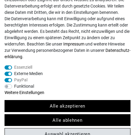
Registrieren
Datenverarbeitung erfolgt erst durch gesetzte Cookies. Wir teilen
diese Daten mit Dritten, die wir in den Einstellungen benennen.
Die Datenverarbeitung kann mit Einwilligung oder aufgrund eines
EINKAUFEN
berechtigten Interesses erfolgen. Die Zustimmung kann erteilt oder
Merkliste
abgelehnt werden. Es besteht das Recht, nicht einzuwilligen und die
Warenkorb
/
Kasse
Einwilligung zu einem späteren Zeitpunkt zu ändern oder zu
widerrufen. Beachten Sie unser
Impressum
und weitere Hinweise
zur Verwendung personenbezogener Daten in unserer
Daten­schutz­
RECHTLICHES
erklärung
.
Widerrufs­recht
Essenziell
Externe Medien
Daten­schutz­erklärung
PayPal
AGB
Funktional
Impressum
Weitere Einstellungen
Vertrag widerrufen
Alle akzeptieren
Alle ablehnen
INFORMATIONEN
Auswahl akzeptieren