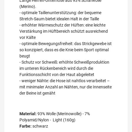
Lange Herren-Unterhose aus 93% Schafwolle
(Merino).
- optimale Taillenunterstützung: der bequeme
Stretch-Saum bietet idealen Halt in der Taille
- erhöhter Wärmeschutz der Hüften: eine leichte
Verstärkung im Hüftbereich schützt ausreichend
vor Kälte
- optimale Bewegungsfreiheit: das Strickgewebe ist
so konzipiert, dass es die Knie beim Sport optimal
beugt
- Schutz vor Schweiß: erhöhte Schweißproduktion
im unteren Rückenbereich wird durch die
Funktionsschicht von der Haut abgeleitet
- weniger Nähte: die Hose ist nahtlos verarbeitet –
mit minimaler Anzahl an Nähten, nur die Innenseite
der Beine ist genäht
Material:
93% Wolle (Merinowolle) - 7%
Polyamid/Nylon - Light (160g)
Farbe:
schwarz