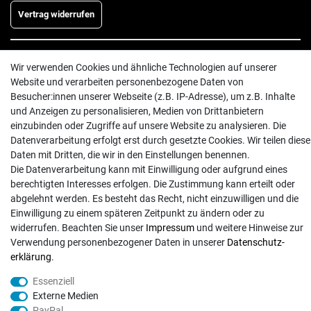
Vertrag widerrufen
INFORMATIONEN
Wir verwenden Cookies und ähnliche Technologien auf unserer
Website und verarbeiten personenbezogene Daten von
Batterieentsorgung
Besucher:innen unserer Webseite (z.B. IP-Adresse), um z.B. Inhalte
Hilfe
und Anzeigen zu personalisieren, Medien von Drittanbietern
Versand
einzubinden oder Zugriffe auf unsere Website zu analysieren. Die
Datenverarbeitung erfolgt erst durch gesetzte Cookies. Wir teilen diese
Zahlungsarten
Daten mit Dritten, die wir in den Einstellungen benennen.
Kontakt
Die Datenverarbeitung kann mit Einwilligung oder aufgrund eines
berechtigten Interesses erfolgen. Die Zustimmung kann erteilt oder
abgelehnt werden. Es besteht das Recht, nicht einzuwilligen und die
Einwilligung zu einem späteren Zeitpunkt zu ändern oder zu
widerrufen. Beachten Sie unser
Impressum
und weitere Hinweise zur
Verwendung personenbezogener Daten in unserer
Daten­schutz­
© Copyright 2026 | Alle Rechte vorbehalten. - Exserv | Realisation
colornativ /
erklärung
.
Essenziell
Externe Medien
PayPal