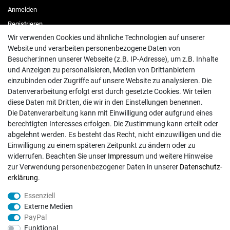
Anmelden
Registrieren
Wir verwenden Cookies und ähnliche Technologien auf unserer
Website und verarbeiten personenbezogene Daten von
EINKAUFEN
Besucher:innen unserer Webseite (z.B. IP-Adresse), um z.B. Inhalte
Merkliste
und Anzeigen zu personalisieren, Medien von Drittanbietern
einzubinden oder Zugriffe auf unsere Website zu analysieren. Die
Warenkorb
/
Kasse
Datenverarbeitung erfolgt erst durch gesetzte Cookies. Wir teilen
diese Daten mit Dritten, die wir in den Einstellungen benennen.
Die Datenverarbeitung kann mit Einwilligung oder aufgrund eines
RECHTLICHES
berechtigten Interesses erfolgen. Die Zustimmung kann erteilt oder
Widerrufs­recht
abgelehnt werden. Es besteht das Recht, nicht einzuwilligen und die
Einwilligung zu einem späteren Zeitpunkt zu ändern oder zu
Daten­schutz­erklärung
widerrufen. Beachten Sie unser
Impressum
und weitere Hinweise
AGB
zur Verwendung personenbezogener Daten in unserer
Daten­schutz­
Impressum
erklärung
.
Essenziell
Vertrag widerrufen
Externe Medien
PayPal
Funktional