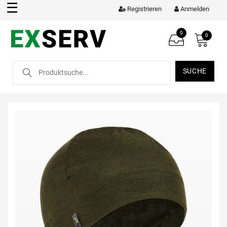
☰
Registrieren
Anmelden
0
0
SUCHE