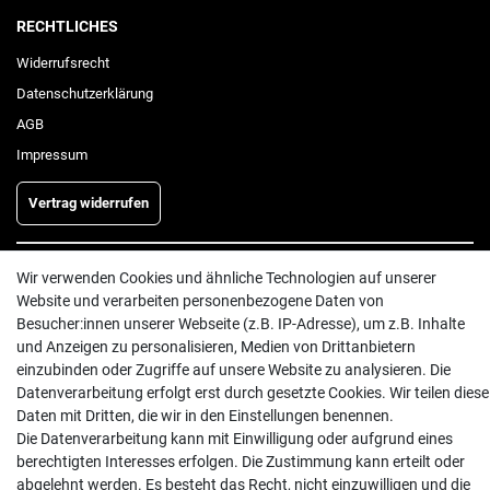
RECHTLICHES
Widerrufs­recht
Daten­schutz­erklärung
AGB
Impressum
Vertrag widerrufen
Wir verwenden Cookies und ähnliche Technologien auf unserer
INFORMATIONEN
Website und verarbeiten personenbezogene Daten von
Batterieentsorgung
Besucher:innen unserer Webseite (z.B. IP-Adresse), um z.B. Inhalte
Hilfe
und Anzeigen zu personalisieren, Medien von Drittanbietern
einzubinden oder Zugriffe auf unsere Website zu analysieren. Die
Versand
Datenverarbeitung erfolgt erst durch gesetzte Cookies. Wir teilen diese
Zahlungsarten
Daten mit Dritten, die wir in den Einstellungen benennen.
Kontakt
Die Datenverarbeitung kann mit Einwilligung oder aufgrund eines
berechtigten Interesses erfolgen. Die Zustimmung kann erteilt oder
abgelehnt werden. Es besteht das Recht, nicht einzuwilligen und die