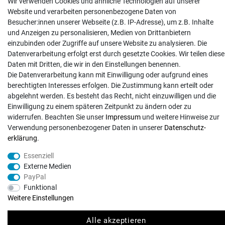
Wir verwenden Cookies und ähnliche Technologien auf unserer
Website und verarbeiten personenbezogene Daten von
Batterieentsorgung
Besucher:innen unserer Webseite (z.B. IP-Adresse), um z.B. Inhalte
Hilfe
und Anzeigen zu personalisieren, Medien von Drittanbietern
einzubinden oder Zugriffe auf unsere Website zu analysieren. Die
Versand
Datenverarbeitung erfolgt erst durch gesetzte Cookies. Wir teilen diese
Zahlungsarten
Daten mit Dritten, die wir in den Einstellungen benennen.
Kontakt
Die Datenverarbeitung kann mit Einwilligung oder aufgrund eines
berechtigten Interesses erfolgen. Die Zustimmung kann erteilt oder
abgelehnt werden. Es besteht das Recht, nicht einzuwilligen und die
Einwilligung zu einem späteren Zeitpunkt zu ändern oder zu
widerrufen. Beachten Sie unser
Impressum
und weitere Hinweise zur
Verwendung personenbezogener Daten in unserer
Daten­schutz­
© Copyright 2026 | Alle Rechte vorbehalten. - Exserv | Realisation
colornativ /
erklärung
.
Essenziell
Externe Medien
PayPal
Funktional
Weitere Einstellungen
Alle akzeptieren