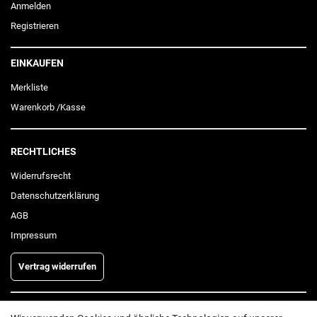
Anmelden
Registrieren
EINKAUFEN
Merkliste
Warenkorb
/
Kasse
RECHTLICHES
Widerrufs­recht
Daten­schutz­erklärung
AGB
Impressum
Vertrag widerrufen
INFORMATIONEN