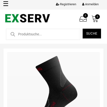
☰
Registrieren
Anmelden
0
0
SUCHE