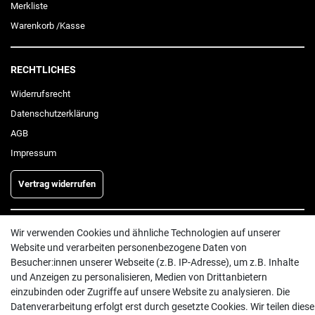
Merkliste
Warenkorb
/
Kasse
RECHTLICHES
Widerrufs­recht
Daten­schutz­erklärung
AGB
Impressum
Vertrag widerrufen
INFORMATIONEN
Wir verwenden Cookies und ähnliche Technologien auf unserer
Website und verarbeiten personenbezogene Daten von
Batterieentsorgung
Besucher:innen unserer Webseite (z.B. IP-Adresse), um z.B. Inhalte
Hilfe
und Anzeigen zu personalisieren, Medien von Drittanbietern
einzubinden oder Zugriffe auf unsere Website zu analysieren. Die
Versand
Datenverarbeitung erfolgt erst durch gesetzte Cookies. Wir teilen diese
Zahlungsarten