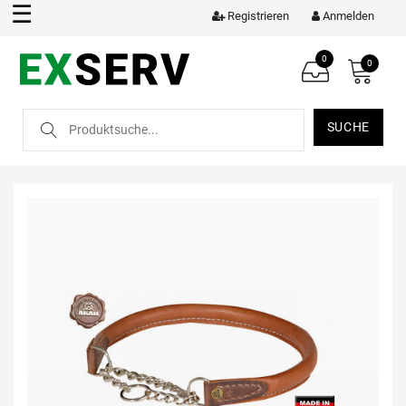
☰
Registrieren
Anmelden
0
0
SUCHE