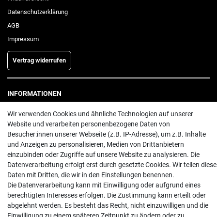
Daten­schutz­erklärung
AGB
Impressum
Vertrag widerrufen
INFORMATIONEN
Batterieentsorgung
Wir verwenden Cookies und ähnliche Technologien auf unserer
Hilfe
Website und verarbeiten personenbezogene Daten von
Besucher:innen unserer Webseite (z.B. IP-Adresse), um z.B. Inhalte
Versand
und Anzeigen zu personalisieren, Medien von Drittanbietern
Zahlungsarten
einzubinden oder Zugriffe auf unsere Website zu analysieren. Die
Kontakt
Datenverarbeitung erfolgt erst durch gesetzte Cookies. Wir teilen diese
Daten mit Dritten, die wir in den Einstellungen benennen.
Die Datenverarbeitung kann mit Einwilligung oder aufgrund eines
berechtigten Interesses erfolgen. Die Zustimmung kann erteilt oder
abgelehnt werden. Es besteht das Recht, nicht einzuwilligen und die
Einwilligung zu einem späteren Zeitpunkt zu ändern oder zu