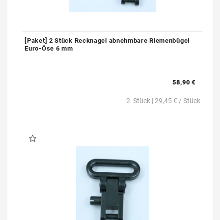
[Paket] 2 Stück Recknagel abnehmbare Riemenbügel
Euro-Öse 6 mm
58,90 €
2
Stück
| 29,45 € / Stück