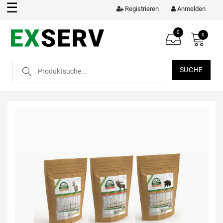
☰
Registrieren
Anmelden
0
0
SUCHE