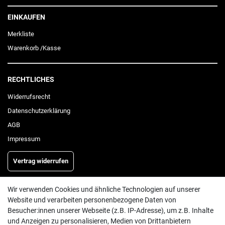
EINKAUFEN
Merkliste
Warenkorb
/
Kasse
RECHTLICHES
Widerrufs­recht
Daten­schutz­erklärung
AGB
Impressum
Vertrag widerrufen
Wir verwenden Cookies und ähnliche Technologien auf unserer
INFORMATIONEN
Website und verarbeiten personenbezogene Daten von
Besucher:innen unserer Webseite (z.B. IP-Adresse), um z.B. Inhalte
Batterieentsorgung
und Anzeigen zu personalisieren, Medien von Drittanbietern