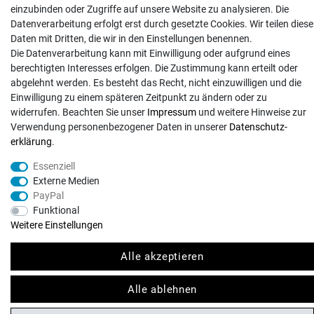
Hilfe
einzubinden oder Zugriffe auf unsere Website zu analysieren. Die
Versand
Datenverarbeitung erfolgt erst durch gesetzte Cookies. Wir teilen diese
Daten mit Dritten, die wir in den Einstellungen benennen.
Zahlungsarten
Die Datenverarbeitung kann mit Einwilligung oder aufgrund eines
Kontakt
berechtigten Interesses erfolgen. Die Zustimmung kann erteilt oder
abgelehnt werden. Es besteht das Recht, nicht einzuwilligen und die
Einwilligung zu einem späteren Zeitpunkt zu ändern oder zu
widerrufen. Beachten Sie unser
Impressum
und weitere Hinweise zur
Verwendung personenbezogener Daten in unserer
Daten­schutz­
erklärung
.
© Copyright 2026 | Alle Rechte vorbehalten. - Exserv | Realisation
colornativ /
Essenziell
Externe Medien
PayPal
Funktional
Weitere Einstellungen
Alle akzeptieren
Alle ablehnen