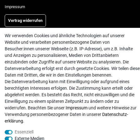
Impressum
Vertrag widerrufen
Wir verwenden Cookies und ähnliche Technologien auf unserer
INFORMATIONEN
Website und verarbeiten personenbezogene Daten von
Besucher:innen unserer Webseite (z.B. IP-Adresse), um z.B. Inhalte
Batterieentsorgung
und Anzeigen zu personalisieren, Medien von Drittanbietern
Hilfe
einzubinden oder Zugriffe auf unsere Website zu analysieren. Die
Datenverarbeitung erfolgt erst durch gesetzte Cookies. Wir teilen diese
Versand
Daten mit Dritten, die wir in den Einstellungen benennen.
Zahlungsarten
Die Datenverarbeitung kann mit Einwilligung oder aufgrund eines
Kontakt
berechtigten Interesses erfolgen. Die Zustimmung kann erteilt oder
abgelehnt werden. Es besteht das Recht, nicht einzuwilligen und die
Einwilligung zu einem späteren Zeitpunkt zu ändern oder zu
widerrufen. Beachten Sie unser
Impressum
und weitere Hinweise zur
Verwendung personenbezogener Daten in unserer
Daten­schutz­
erklärung
.
© Copyright 2026 | Alle Rechte vorbehalten. - Exserv | Realisation
colornativ /
Essenziell
Externe Medien