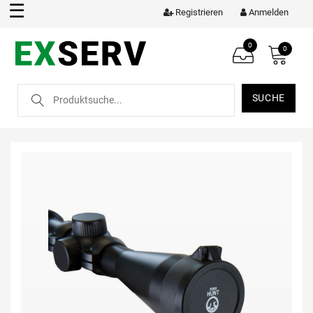
☰
Registrieren
Anmelden
0
0
SUCHE