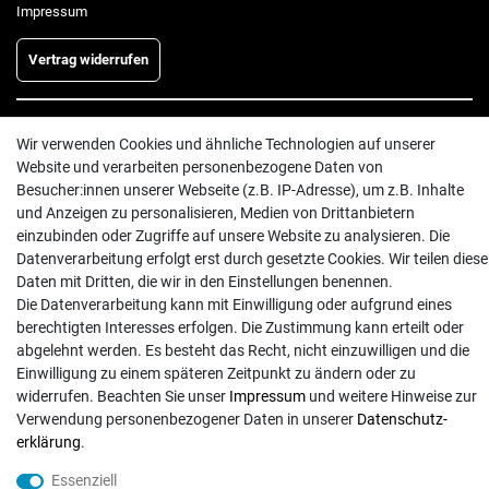
Impressum
Vertrag widerrufen
INFORMATIONEN
Wir verwenden Cookies und ähnliche Technologien auf unserer
Website und verarbeiten personenbezogene Daten von
Batterieentsorgung
Besucher:innen unserer Webseite (z.B. IP-Adresse), um z.B. Inhalte
Hilfe
und Anzeigen zu personalisieren, Medien von Drittanbietern
Versand
einzubinden oder Zugriffe auf unsere Website zu analysieren. Die
Datenverarbeitung erfolgt erst durch gesetzte Cookies. Wir teilen diese
Zahlungsarten
Daten mit Dritten, die wir in den Einstellungen benennen.
Kontakt
Die Datenverarbeitung kann mit Einwilligung oder aufgrund eines
berechtigten Interesses erfolgen. Die Zustimmung kann erteilt oder
abgelehnt werden. Es besteht das Recht, nicht einzuwilligen und die
Einwilligung zu einem späteren Zeitpunkt zu ändern oder zu
widerrufen. Beachten Sie unser
Impressum
und weitere Hinweise zur
Verwendung personenbezogener Daten in unserer
Daten­schutz­
© Copyright 2026 | Alle Rechte vorbehalten. - Exserv | Realisation
colornativ /
erklärung
.
Essenziell