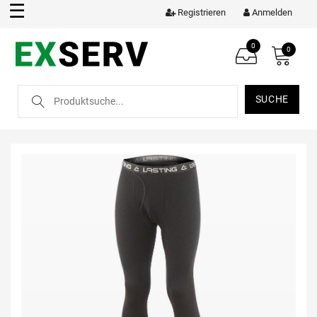
☰
Registrieren
Anmelden
0
0
SUCHE