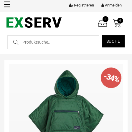
☰
Registrieren
Anmelden
0
0
SUCHE
-34%