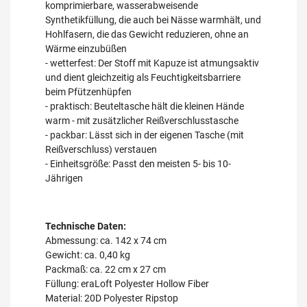
komprimierbare, wasserabweisende
Synthetikfüllung, die auch bei Nässe warmhält, und
Hohlfasern, die das Gewicht reduzieren, ohne an
Wärme einzubüßen
- wetterfest: Der Stoff mit Kapuze ist atmungsaktiv
und dient gleichzeitig als Feuchtigkeitsbarriere
beim Pfützenhüpfen
- praktisch: Beuteltasche hält die kleinen Hände
warm - mit zusätzlicher Reißverschlusstasche
- packbar: Lässt sich in der eigenen Tasche (mit
Reißverschluss) verstauen
- Einheitsgröße: Passt den meisten 5- bis 10-
Jährigen
Technische Daten:
Abmessung: ca. 142 x 74 cm
Gewicht: ca. 0,40 kg
Packmaß: ca. 22 cm x 27 cm
Füllung: eraLoft Polyester Hollow Fiber
Material: 20D Polyester Ripstop