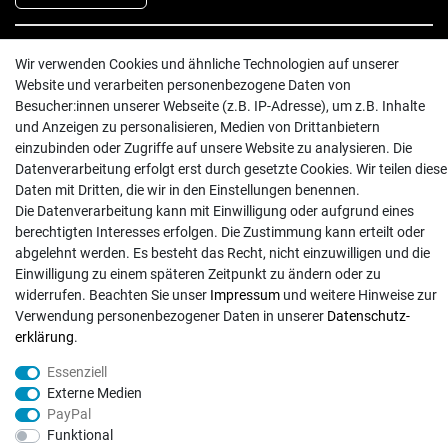
INFORMATIONEN
Wir verwenden Cookies und ähnliche Technologien auf unserer
Website und verarbeiten personenbezogene Daten von
Batterieentsorgung
Besucher:innen unserer Webseite (z.B. IP-Adresse), um z.B. Inhalte
Hilfe
und Anzeigen zu personalisieren, Medien von Drittanbietern
Versand
einzubinden oder Zugriffe auf unsere Website zu analysieren. Die
Datenverarbeitung erfolgt erst durch gesetzte Cookies. Wir teilen diese
Zahlungsarten
Daten mit Dritten, die wir in den Einstellungen benennen.
Kontakt
Die Datenverarbeitung kann mit Einwilligung oder aufgrund eines
berechtigten Interesses erfolgen. Die Zustimmung kann erteilt oder
abgelehnt werden. Es besteht das Recht, nicht einzuwilligen und die
Einwilligung zu einem späteren Zeitpunkt zu ändern oder zu
widerrufen. Beachten Sie unser
Impressum
und weitere Hinweise zur
Verwendung personenbezogener Daten in unserer
Daten­schutz­
© Copyright 2026 | Alle Rechte vorbehalten. - Exserv | Realisation
colornativ /
erklärung
.
Essenziell
Externe Medien
PayPal
Funktional