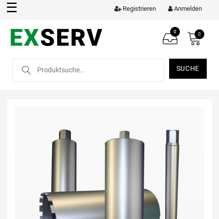
☰
Registrieren
Anmelden
0
0
SUCHE