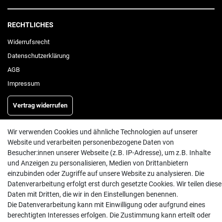
RECHTLICHES
Widerrufs­recht
Daten­schutz­erklärung
AGB
Impressum
Vertrag widerrufen
Wir verwenden Cookies und ähnliche Technologien auf unserer
INFORMATIONEN
Website und verarbeiten personenbezogene Daten von
Besucher:innen unserer Webseite (z.B. IP-Adresse), um z.B. Inhalte
Batterieentsorgung
und Anzeigen zu personalisieren, Medien von Drittanbietern
Hilfe
einzubinden oder Zugriffe auf unsere Website zu analysieren. Die
Datenverarbeitung erfolgt erst durch gesetzte Cookies. Wir teilen diese
Versand
Daten mit Dritten, die wir in den Einstellungen benennen.
Zahlungsarten
Die Datenverarbeitung kann mit Einwilligung oder aufgrund eines
Kontakt
berechtigten Interesses erfolgen. Die Zustimmung kann erteilt oder