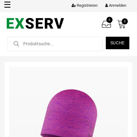
☰
Registrieren
Anmelden
0
0
SUCHE