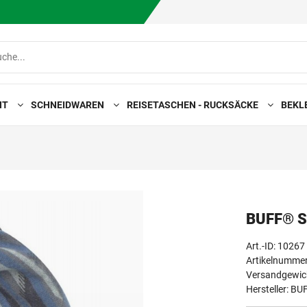
HT
SCHNEIDWAREN
REISETASCHEN - RUCKSÄCKE
BEKL
BUFF® S
Art.-ID:
10267
Artikelnummer
Versandgewich
Hersteller:
BU