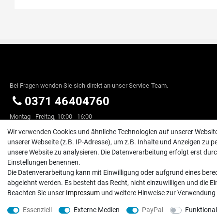
Bei Fragen wenden Sie sich direkt an unser Service-Team.
0371 46404760
Montag - Freitag, 10:00 - 16:00
info@exserv.de
Wir verwenden Cookies und ähnliche Technologien auf unserer Websi
unserer Webseite (z.B. IP-Adresse), um z.B. Inhalte und Anzeigen zu pe
Exserv GmbH, 09221 Neukirchen, Am Hutholz 15
unsere Website zu analysieren. Die Datenverarbeitung erfolgt erst durch 
Einstellungen benennen.
Die Datenverarbeitung kann mit Einwilligung oder aufgrund eines berec
abgelehnt werden. Es besteht das Recht, nicht einzuwilligen und die E
Beachten Sie unser
Impressum
und weitere Hinweise zur Verwendung
© Copyright 2026 | Alle Rechte vorbehalten. - Exserv | Realisation
colornativ /
Essenziell
Externe Medien
PayPal
Funktional