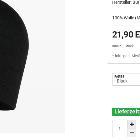
Hersteller:
BU
100% Wolle (Me
21,90 
Inhalt
1
Stück
* inkl. ges. MwS
FARBE
Lieferzei