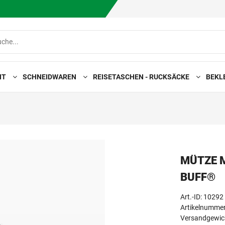
HT
SCHNEIDWAREN
REISETASCHEN - RUCKSÄCKE
BEKL
MÜTZE 
BUFF®
Art.-ID:
10292
Artikelnummer
Versandgewich