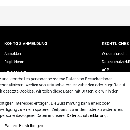
KONTO & ANMELDUNG
RECHTLICHES
Anmelden
Widerrufs­recht
Registrieren
Daten­schutz­erkl
AGB
EINKAUFEN
Impressum
te und verarbeiten personenbezogene Daten von Besucher:innen
Merkliste
rsonalisieren, Medien von Drittanbietern einzubinden oder Zugriffe auf
Warenkorb
/
Kasse
Vertrag widerr
gesetzte Cookies. Wir teilen diese Daten mit Dritten, die wir in den
htigten Interesses erfolgen. Die Zustimmung kann erteilt oder
inwilligung zu einem späteren Zeitpunkt zu ändern oder zu widerrufen.
 personenbezogener Daten in unserer
Daten­schutz­erklärung
.
Weitere Einstellungen