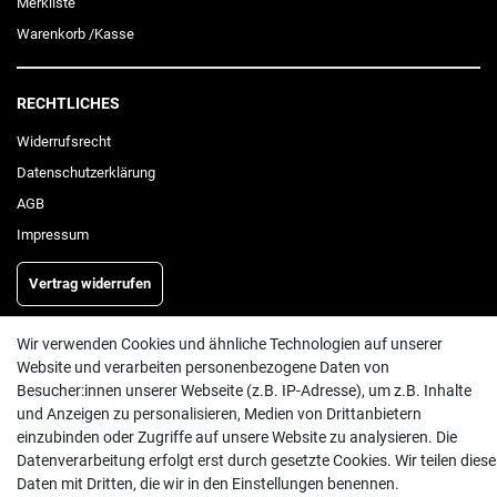
Merkliste
Warenkorb
/
Kasse
RECHTLICHES
Widerrufs­recht
Daten­schutz­erklärung
AGB
Impressum
Vertrag widerrufen
Wir verwenden Cookies und ähnliche Technologien auf unserer
INFORMATIONEN
Website und verarbeiten personenbezogene Daten von
Besucher:innen unserer Webseite (z.B. IP-Adresse), um z.B. Inhalte
Batterieentsorgung
und Anzeigen zu personalisieren, Medien von Drittanbietern
Hilfe
einzubinden oder Zugriffe auf unsere Website zu analysieren. Die
Versand
Datenverarbeitung erfolgt erst durch gesetzte Cookies. Wir teilen diese
Daten mit Dritten, die wir in den Einstellungen benennen.
Zahlungsarten