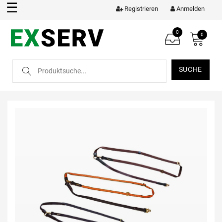
☰
Registrieren
Anmelden
0
0
SUCHE