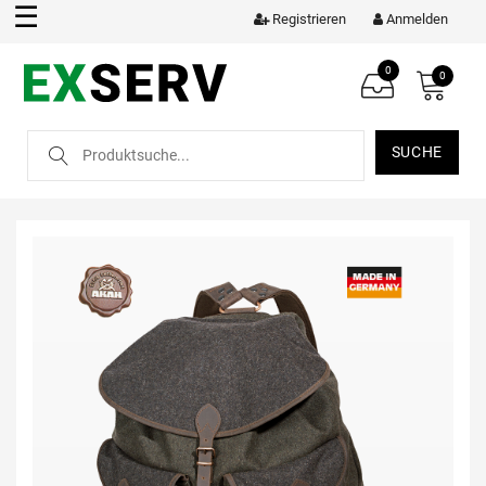
☰
Registrieren
Anmelden
0
0
SUCHE