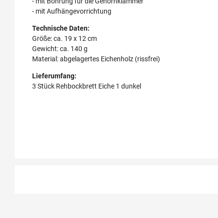
- mit Bohrung für die Gehörnklammer
- mit Aufhängevorrichtung
Technische Daten:
Größe: ca. 19 x 12 cm
Gewicht: ca. 140 g
Material: abgelagertes Eichenholz (rissfrei)
Lieferumfang:
3 Stück Rehbockbrett Eiche 1 dunkel