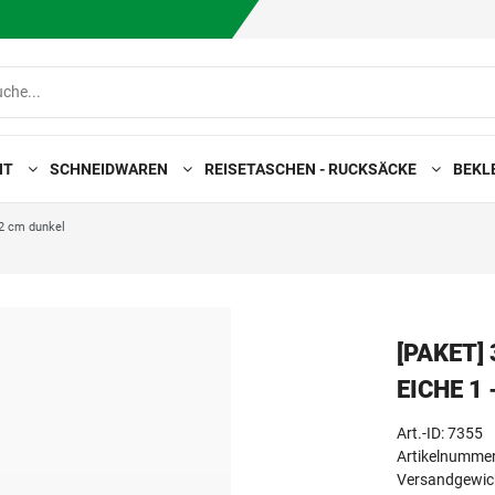
HT
SCHNEIDWAREN
REISETASCHEN - RUCKSÄCKE
BEKL
12 cm dunkel
[PAKET]
EICHE 1
Art.-ID:
7355
Artikelnumme
Versandgewich