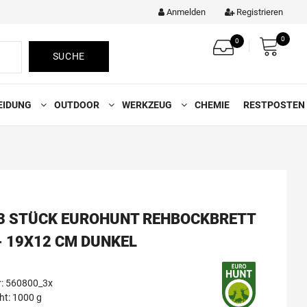
Anmelden
Registrieren
0
0
SUCHE
EIDUNG
OUTDOOR
WERKZEUG
CHEMIE
RESTPOSTEN
 3 STÜCK EUROHUNT REHBOCKBRETT
 - 19X12 CM DUNKEL
r: 560800_3x
t: 1000 g