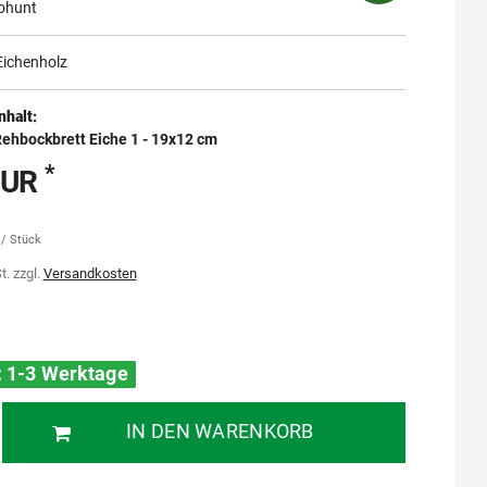
ohunt
Eichenholz
nhalt:
ehbockbrett Eiche 1 - 19x12 cm
*
EUR
 / Stück
t. zzgl.
Versandkosten
t: 1-3 Werktage
IN DEN WARENKORB