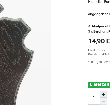
Hersteller:
Eur
abgelagertes 
Artikelpaket I
3 x
Eurohunt R
14,90 
Inhalt
3
Stück
Grundpreis
4,97 €
* inkl. ges. MwS
Lieferzei