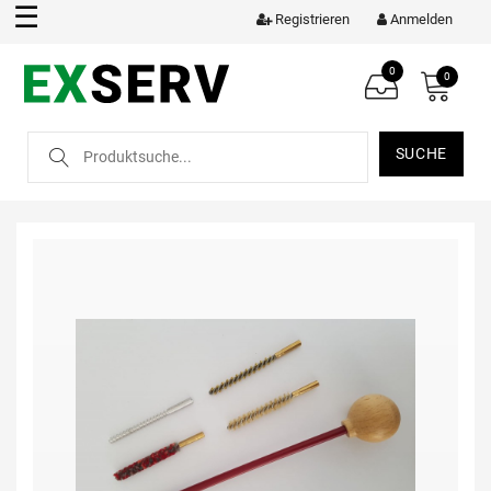
☰
Registrieren
Anmelden
0
0
SUCHE