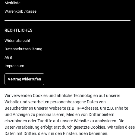
Merkliste
Warenkorb
/
Kasse
RECHTLICHES
Widerrufs­recht
Daten­schutz­erklärung
AGB
Impressum
Vertrag widerrufen
Wir verwenden Cookies und ähnliche Technologien auf unserer
INFORMATIONEN
Website und verarbeiten personenbezogene Daten von
Besucher:innen unserer Webseite (z.B. IP-Adresse), um z.B. Inhalte
Batterieentsorgung
und Anzeigen zu personalisieren, Medien von Drittanbietern
Hilfe
einzubinden oder Zugriffe auf unsere Website zu analysieren. Die
Versand
Datenverarbeitung erfolgt erst durch gesetzte Cookies. Wir teilen diese
Daten mit Dritten, die wir in den Einstellungen benennen.