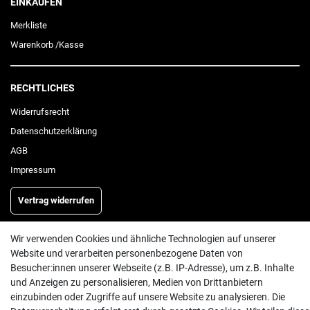
EINKAUFEN
Merkliste
Warenkorb
/
Kasse
RECHTLICHES
Widerrufs­recht
Daten­schutz­erklärung
AGB
Impressum
Vertrag widerrufen
Wir verwenden Cookies und ähnliche Technologien auf unserer
INFORMATIONEN
Website und verarbeiten personenbezogene Daten von
Besucher:innen unserer Webseite (z.B. IP-Adresse), um z.B. Inhalte
Batterieentsorgung
und Anzeigen zu personalisieren, Medien von Drittanbietern
Hilfe
einzubinden oder Zugriffe auf unsere Website zu analysieren. Die
Versand