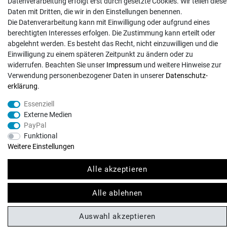
Datenverarbeitung erfolgt erst durch gesetzte Cookies. Wir teilen diese
Daten mit Dritten, die wir in den Einstellungen benennen.
Zahlungsarten
Die Datenverarbeitung kann mit Einwilligung oder aufgrund eines
Kontakt
berechtigten Interesses erfolgen. Die Zustimmung kann erteilt oder
abgelehnt werden. Es besteht das Recht, nicht einzuwilligen und die
Einwilligung zu einem späteren Zeitpunkt zu ändern oder zu
widerrufen. Beachten Sie unser
Impressum
und weitere Hinweise zur
Verwendung personenbezogener Daten in unserer
Daten­schutz­
erklärung
.
© Copyright 2026 | Alle Rechte vorbehalten. - Exserv | Realisation
colornativ /
Essenziell
Externe Medien
PayPal
Funktional
Weitere Einstellungen
Alle akzeptieren
Alle ablehnen
Auswahl akzeptieren