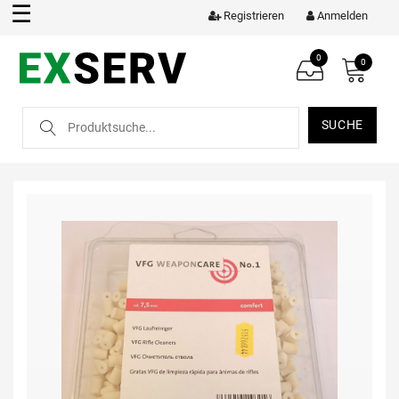
☰
Registrieren
Anmelden
0
0
SUCHE