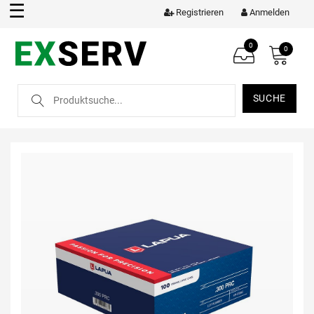
☰
Registrieren
Anmelden
0
0
SUCHE