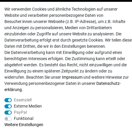
Wir verwenden Cookies und ähnliche Technologien auf unserer
INFORMATIONEN
Website und verarbeiten personenbezogene Daten von
Besucher:innen unserer Webseite (z.B. IP-Adresse), um z.B. Inhalte
Batterieentsorgung
und Anzeigen zu personalisieren, Medien von Drittanbietern
Hilfe
einzubinden oder Zugriffe auf unsere Website zu analysieren. Die
Versand
Datenverarbeitung erfolgt erst durch gesetzte Cookies. Wir teilen diese
Daten mit Dritten, die wir in den Einstellungen benennen.
Zahlungsarten
Die Datenverarbeitung kann mit Einwilligung oder aufgrund eines
Kontakt
berechtigten Interesses erfolgen. Die Zustimmung kann erteilt oder
abgelehnt werden. Es besteht das Recht, nicht einzuwilligen und die
Einwilligung zu einem späteren Zeitpunkt zu ändern oder zu
widerrufen. Beachten Sie unser
Impressum
und weitere Hinweise zur
Verwendung personenbezogener Daten in unserer
Daten­schutz­
© Copyright 2026 | Alle Rechte vorbehalten. - Exserv | Realisation
colornativ /
erklärung
.
Essenziell
Externe Medien
PayPal
Funktional
Weitere Einstellungen