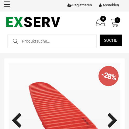
☰
Registrieren
Anmelden
0
0
SUCHE
-28%