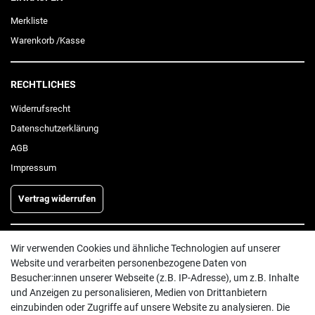
Merkliste
Warenkorb
/
Kasse
RECHTLICHES
Widerrufs­recht
Daten­schutz­erklärung
AGB
Impressum
Vertrag widerrufen
INFORMATIONEN
Wir verwenden Cookies und ähnliche Technologien auf unserer
Website und verarbeiten personenbezogene Daten von
Batterieentsorgung
Besucher:innen unserer Webseite (z.B. IP-Adresse), um z.B. Inhalte
Hilfe
und Anzeigen zu personalisieren, Medien von Drittanbietern
einzubinden oder Zugriffe auf unsere Website zu analysieren. Die
Versand