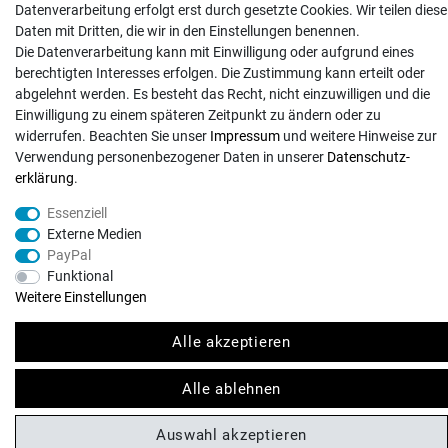
Datenverarbeitung erfolgt erst durch gesetzte Cookies. Wir teilen diese
Zahlungsarten
Daten mit Dritten, die wir in den Einstellungen benennen.
Kontakt
Die Datenverarbeitung kann mit Einwilligung oder aufgrund eines
berechtigten Interesses erfolgen. Die Zustimmung kann erteilt oder
abgelehnt werden. Es besteht das Recht, nicht einzuwilligen und die
Einwilligung zu einem späteren Zeitpunkt zu ändern oder zu
widerrufen. Beachten Sie unser
Impressum
und weitere Hinweise zur
Verwendung personenbezogener Daten in unserer
Daten­schutz­
© Copyright 2026 | Alle Rechte vorbehalten. - Exserv | Realisation
colornativ /
erklärung
.
Essenziell
Externe Medien
PayPal
Funktional
Weitere Einstellungen
Alle akzeptieren
Alle ablehnen
Auswahl akzeptieren