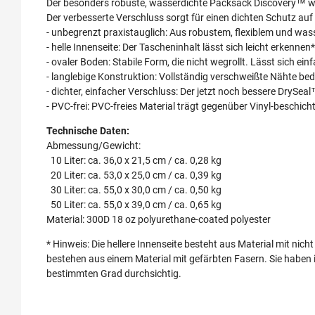
Der besonders robuste, wasserdichte Packsack Discovery™ wi
Der verbesserte Verschluss sorgt für einen dichten Schutz a
- unbegrenzt praxistauglich: Aus robustem, flexiblem und wa
- helle Innenseite: Der Tascheninhalt lässt sich leicht erkennen*
- ovaler Boden: Stabile Form, die nicht wegrollt. Lässt sich e
- langlebige Konstruktion: Vollständig verschweißte Nähte b
- dichter, einfacher Verschluss: Der jetzt noch bessere DrySeal
- PVC-frei: PVC-freies Material trägt gegenüber Vinyl-beschi
Technische Daten:
Abmessung/Gewicht:
10 Liter: ca. 36,0 x 21,5 cm / ca. 0,28 kg
20 Liter: ca. 53,0 x 25,0 cm / ca. 0,39 kg
30 Liter: ca. 55,0 x 30,0 cm / ca. 0,50 kg
50 Liter: ca. 55,0 x 39,0 cm / ca. 0,65 kg
Material: 300D 18 oz polyurethane-coated polyester
* Hinweis: Die hellere Innenseite besteht aus Material mit nic
bestehen aus einem Material mit gefärbten Fasern. Sie haben i
bestimmten Grad durchsichtig.