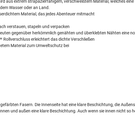
rd aus extrem strapazierfähigem, verschweißtem Material, welches eine 
uf dem Wasser oder an Land.
sserdichtem Material, das jedes Abenteuer mitmacht
infach verstauen, stapeln und verpacken
edeuten gegenüber herkömmlich genähten und überklebten Nähten eine noc
™ Rollverschluss erleichtert das dichte Verschließen
chtetem Material zum Umweltschutz bei
ht gefärbten Fasern. Die Innenseite hat eine klare Beschichtung, die Außen
nnen und außen eine klare Beschichtung. Auch wenn sie innen nicht so hel