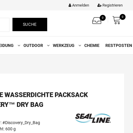
Anmelden
Registrieren
0
0
SUCHE
EIDUNG
OUTDOOR
WERKZEUG
CHEMIE
RESTPOSTEN
NE WASSERDICHTE PACKSACK
ERY™ DRY BAG
: #Discovery_Dry_Bag
t: 600 g