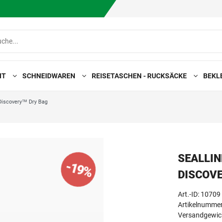
HT
SCHNEIDWAREN
REISETASCHEN - RUCKSÄCKE
BEKL
Discovery™ Dry Bag
SEALLI
-19%
DISCOV
Art.-ID:
10709
Artikelnummer
Versandgewich