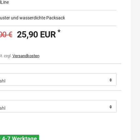
lLine
uster und wasserdichte Packsack
*
25,90 EUR
00 €
t. zzgl.
Versandkosten
t: 4-7 Werktage