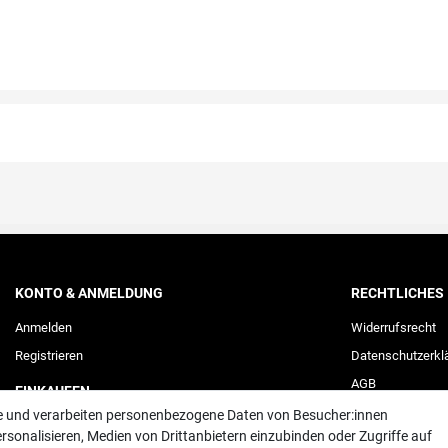
KONTO & ANMELDUNG
RECHTLICHES
Anmelden
Widerrufs­recht
Registrieren
Daten­schutz­erkl
AGB
EINKAUFEN
Impressum
te und verarbeiten personenbezogene Daten von Besucher:innen
Merkliste
rsonalisieren, Medien von Drittanbietern einzubinden oder Zugriffe auf