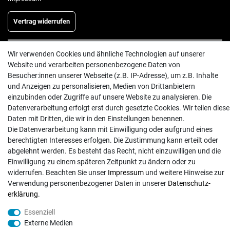
Vertrag widerrufen
Wir verwenden Cookies und ähnliche Technologien auf unserer
INFORMATIONEN
Website und verarbeiten personenbezogene Daten von
Batterieentsorgung
Besucher:innen unserer Webseite (z.B. IP-Adresse), um z.B. Inhalte
und Anzeigen zu personalisieren, Medien von Drittanbietern
Hilfe
einzubinden oder Zugriffe auf unsere Website zu analysieren. Die
Versand
Datenverarbeitung erfolgt erst durch gesetzte Cookies. Wir teilen diese
Zahlungsarten
Daten mit Dritten, die wir in den Einstellungen benennen.
Die Datenverarbeitung kann mit Einwilligung oder aufgrund eines
Kontakt
berechtigten Interesses erfolgen. Die Zustimmung kann erteilt oder
abgelehnt werden. Es besteht das Recht, nicht einzuwilligen und die
Einwilligung zu einem späteren Zeitpunkt zu ändern oder zu
widerrufen. Beachten Sie unser
Impressum
und weitere Hinweise zur
Verwendung personenbezogener Daten in unserer
Daten­schutz­
© Copyright 2026 | Alle Rechte vorbehalten. - Exserv | Realisation
colornativ /
erklärung
.
Essenziell
Externe Medien