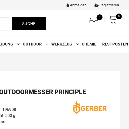
Anmelden
Registrieren
0
0
SUCHE
EIDUNG
OUTDOOR
WERKZEUG
CHEMIE
RESTPOSTEN
 OUTDOORMESSER PRINCIPLE
r: 196908
t: 500 g
ber