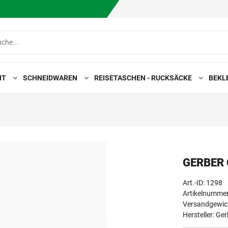
HT
SCHNEIDWAREN
REISETASCHEN - RUCKSÄCKE
BEKL
GERBER
Art.-ID:
1298
Artikelnumme
Versandgewich
Hersteller:
Ger