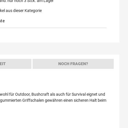
and:
nur noch
3
Stck. am Lager
kel aus dieser Kategorie
ste
EIT
NOCH FRAGEN?
wohl für Outdoor, Bushcraft als auch für Survival eignet und
e gummierten Griffschalen gewähren einen sicheren Halt beim