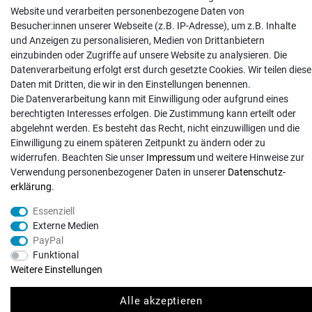
Batterieentsorgung
Website und verarbeiten personenbezogene Daten von
Besucher:innen unserer Webseite (z.B. IP-Adresse), um z.B. Inhalte
Hilfe
und Anzeigen zu personalisieren, Medien von Drittanbietern
Versand
einzubinden oder Zugriffe auf unsere Website zu analysieren. Die
Zahlungsarten
Datenverarbeitung erfolgt erst durch gesetzte Cookies. Wir teilen diese
Daten mit Dritten, die wir in den Einstellungen benennen.
Kontakt
Die Datenverarbeitung kann mit Einwilligung oder aufgrund eines
berechtigten Interesses erfolgen. Die Zustimmung kann erteilt oder
abgelehnt werden. Es besteht das Recht, nicht einzuwilligen und die
Einwilligung zu einem späteren Zeitpunkt zu ändern oder zu
widerrufen. Beachten Sie unser
Impressum
und weitere Hinweise zur
© Copyright 2026 | Alle Rechte vorbehalten. - Exserv | Realisation
colornativ /
Verwendung personenbezogener Daten in unserer
Daten­schutz­
erklärung
.
Essenziell
Externe Medien
PayPal
Funktional
Weitere Einstellungen
Alle akzeptieren