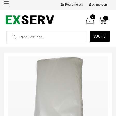
☰
Registrieren
Anmelden
0
0
SUCHE