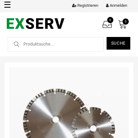
☰
Registrieren
Anmelden
0
0
SUCHE