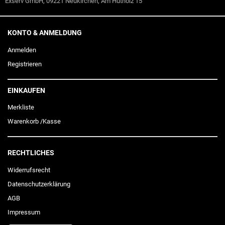
Exserv GmbH, 09221 Neukirchen, Am Hutholz 15
KONTO & ANMELDUNG
Anmelden
Registrieren
EINKAUFEN
Merkliste
Warenkorb
/
Kasse
RECHTLICHES
Widerrufs­recht
Daten­schutz­erklärung
AGB
Impressum