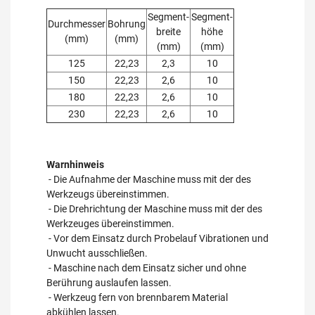
Segment-
Segment-
Durchmesser
Bohrung
breite
höhe
(mm)
(mm)
(mm)
(mm)
125
22,23
2,3
10
150
22,23
2,6
10
180
22,23
2,6
10
230
22,23
2,6
10
Warnhinweis
- Die Aufnahme der Maschine muss mit der des
Werkzeugs übereinstimmen.
- Die Drehrichtung der Maschine muss mit der des
Werkzeuges übereinstimmen.
- Vor dem Einsatz durch Probelauf Vibrationen und
Unwucht ausschließen.
- Maschine nach dem Einsatz sicher und ohne
Berührung auslaufen lassen.
- Werkzeug fern von brennbarem Material
abkühlen lassen.