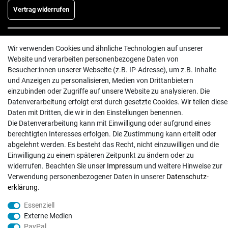
Vertrag widerrufen
INFORMATIONEN
Wir verwenden Cookies und ähnliche Technologien auf unserer
Website und verarbeiten personenbezogene Daten von
Batterieentsorgung
Besucher:innen unserer Webseite (z.B. IP-Adresse), um z.B. Inhalte
Hilfe
und Anzeigen zu personalisieren, Medien von Drittanbietern
Versand
einzubinden oder Zugriffe auf unsere Website zu analysieren. Die
Datenverarbeitung erfolgt erst durch gesetzte Cookies. Wir teilen diese
Zahlungsarten
Daten mit Dritten, die wir in den Einstellungen benennen.
Kontakt
Die Datenverarbeitung kann mit Einwilligung oder aufgrund eines
berechtigten Interesses erfolgen. Die Zustimmung kann erteilt oder
abgelehnt werden. Es besteht das Recht, nicht einzuwilligen und die
Einwilligung zu einem späteren Zeitpunkt zu ändern oder zu
widerrufen. Beachten Sie unser
Impressum
und weitere Hinweise zur
Verwendung personenbezogener Daten in unserer
Daten­schutz­
© Copyright 2026 | Alle Rechte vorbehalten. - Exserv | Realisation
colornativ /
erklärung
.
Essenziell
Externe Medien
PayPal