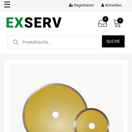
☰
Registrieren
Anmelden
0
0
SUCHE