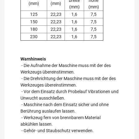
breite
höhe
(mm)
(mm)
(mm)
(mm)
125
22,23
1,6
7,5
150
22,23
1,6
7,5
180
22,23
1,6
7,5
230
22,23
1,6
7,5
Warnhinweis
- Die Aufnahme der Maschine muss mit der des
Werkzeugs übereinstimmen.
- Die Drehrichtung der Maschine muss mit der des
Werkzeuges übereinstimmen.
- Vor dem Einsatz durch Probelauf Vibrationen und
Unwucht ausschließen.
- Maschine nach dem Einsatz sicher und ohne
Berührung auslaufen lassen.
- Werkzeug fern von brennbarem Material
abkühlen lassen.
- Gehör- und Staubschutz verwenden.