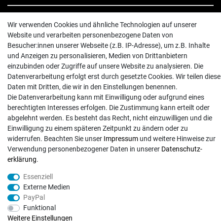
INFORMATIONEN
Wir verwenden Cookies und ähnliche Technologien auf unserer
Website und verarbeiten personenbezogene Daten von
Batterieentsorgung
Besucher:innen unserer Webseite (z.B. IP-Adresse), um z.B. Inhalte
Hilfe
und Anzeigen zu personalisieren, Medien von Drittanbietern
Versand
einzubinden oder Zugriffe auf unsere Website zu analysieren. Die
Datenverarbeitung erfolgt erst durch gesetzte Cookies. Wir teilen diese
Zahlungsarten
Daten mit Dritten, die wir in den Einstellungen benennen.
Kontakt
Die Datenverarbeitung kann mit Einwilligung oder aufgrund eines
berechtigten Interesses erfolgen. Die Zustimmung kann erteilt oder
abgelehnt werden. Es besteht das Recht, nicht einzuwilligen und die
Einwilligung zu einem späteren Zeitpunkt zu ändern oder zu
widerrufen. Beachten Sie unser
Impressum
und weitere Hinweise zur
Verwendung personenbezogener Daten in unserer
Daten­schutz­
© Copyright 2026 | Alle Rechte vorbehalten. - Exserv | Realisation
colornativ /
erklärung
.
Essenziell
Externe Medien
PayPal
Funktional
Weitere Einstellungen