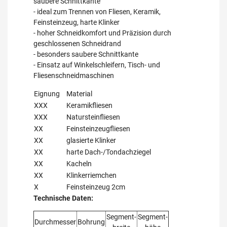
saubere Schnittkante
- ideal zum Trennen von Fliesen, Keramik,
Feinsteinzeug, harte Klinker
- hoher Schneidkomfort und Präzision durch
geschlossenen Schneidrand
- besonders saubere Schnittkante
- Einsatz auf Winkelschleifern, Tisch- und
Fliesenschneidmaschinen
Eignung
Material
XXX
Keramikfliesen
XXX
Natursteinfliesen
XX
Feinsteinzeugfliesen
XX
glasierte Klinker
XX
harte Dach-/Tondachziegel
XX
Kacheln
XX
Klinkerriemchen
X
Feinsteinzeug 2cm
Technische Daten:
Segment-
Segment-
Durchmesser
Bohrung