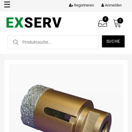
☰
Registrieren
Anmelden
0
0
SUCHE