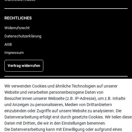
RECHTLICHES
Widerrufs­recht
Daten­schutz­erklärung
AGB
Impressum
Vertrag widerrufen
INFORMATIONEN
Wir verwenden Cookies und ähnliche Technologien auf unserer
Website und verarbeiten personenbezogene Daten von
Batterieentsorgung
Besucher:innen unserer Webseite (z.B. IP-Adresse), um z.B. Inhalte
Hilfe
und Anzeigen zu personalisieren, Medien von Drittanbietern
einzubinden oder Zugriffe auf unsere Website zu analysieren. Die
Versand
Datenverarbeitung erfolgt erst durch gesetzte Cookies. Wir teilen diese
Zahlungsarten
Daten mit Dritten, die wir in den Einstellungen benennen.
Kontakt
Die Datenverarbeitung kann mit Einwilligung oder aufgrund eines