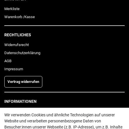
Merkliste
Warenkorb
/
Kasse
RECHTLICHES
Widerrufs­recht
Daten­schutz­erklärung
AGB
Impressum
Vertrag widerrufen
INFORMATIONEN
Batterieentsorgung
Wir verwenden Cookies und ähnliche Technologien auf unserer
Hilfe
Website und verarbeiten personenbezogene Daten von
Besucher:innen unserer Webseite (z.B. IP-Adresse), um z.B. Inhalte
Versand