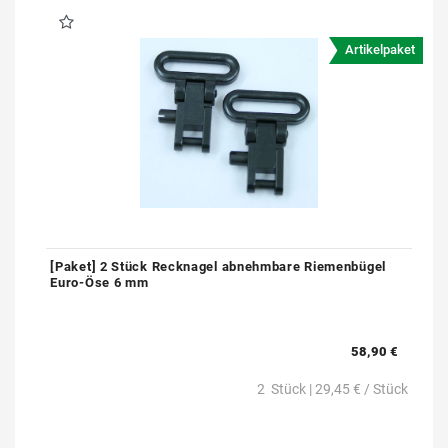
Artikelpaket
[Paket] 2 Stück Recknagel abnehmbare Riemenbügel
Euro-Öse 6 mm
58,90 €
2
Stück
| 29,45 € / Stück