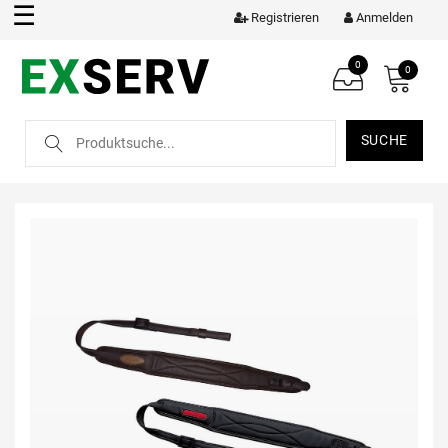
☰
Registrieren
Anmelden
0
0
SUCHE