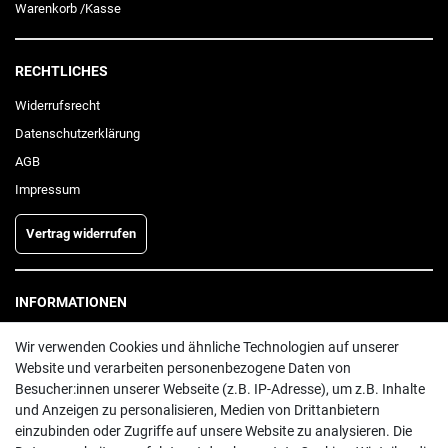
Warenkorb
/
Kasse
RECHTLICHES
Widerrufs­recht
Daten­schutz­erklärung
AGB
Impressum
Vertrag widerrufen
INFORMATIONEN
Batterieentsorgung
Wir verwenden Cookies und ähnliche Technologien auf unserer
Hilfe
Website und verarbeiten personenbezogene Daten von
Besucher:innen unserer Webseite (z.B. IP-Adresse), um z.B. Inhalte
Versand
und Anzeigen zu personalisieren, Medien von Drittanbietern
Zahlungsarten
einzubinden oder Zugriffe auf unsere Website zu analysieren. Die
Kontakt