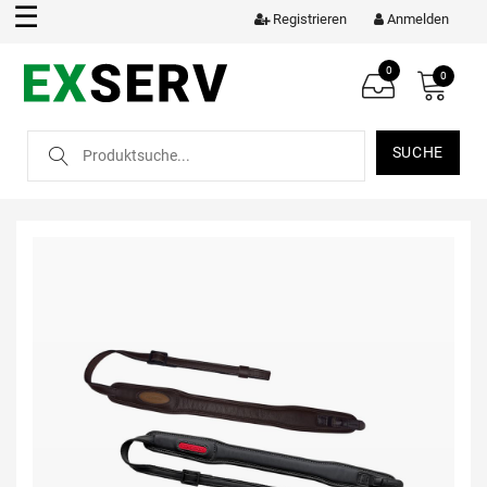
☰
Registrieren
Anmelden
0
0
SUCHE