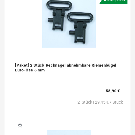
[Paket] 2 Stück Recknagel abnehmbare Riemenbügel
Euro-Öse 6 mm
58,90 €
2
Stück
| 29,45 € / Stück